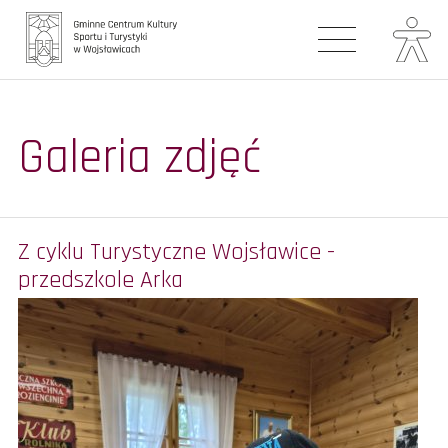
Główna
Galeria zdjęć
Aktualności
Galerie
Turystyka
Z cyklu Turystyczne Wojsławice -
przedszkole Arka
Oferta zajęć
Biblioteka
Kontakt